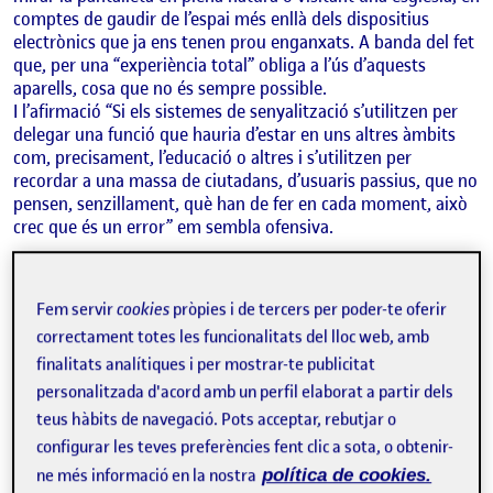
comptes de gaudir de l’espai més enllà dels dispositius
electrònics que ja ens tenen prou enganxats. A banda del fet
que, per una “experiència total” obliga a l’ús d’aquests
aparells, cosa que no és sempre possible.
I l’afirmació “Si els sistemes de senyalització s’utilitzen per
delegar una funció que hauria d’estar en uns altres àmbits
com, precisament, l’educació o altres i s’utilitzen per
recordar a una massa de ciutadans, d’usuaris passius, que no
pensen, senzillament, què han de fer en cada moment, això
crec que és un error” em sembla ofensiva.
Fem servir
cookies
pròpies i de tercers per poder-te oferir
L’orientació és l’únic punt a tenir en compte quan dissenyem
correctament totes les funcionalitats del lloc web, amb
un projecte de senyalística?
finalitats analítiques i per mostrar-te publicitat
Manel Grávalos considera que el dissenyador ha de tenir un
personalitzada d'acord amb un perfil elaborat a partir dels
paper més actiu i de decisió a l’hora de triar què i com s’ha
teus hàbits de navegació. Pots acceptar, rebutjar o
de senyalitzar. Explica que quan li encarreguen intervenir en
configurar les teves preferències fent clic a sota, o obtenir-
un espai es pregunta “a qui estic parlant, quin to haig de fer,
ne més informació en la nostra
política de cookies.
qui en traurà benefici, com puc beneficiar la societat amb la