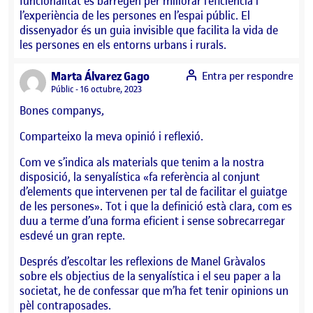
funcionalitat es barregen per millorar l’eficiència i
l’experiència de les persones en l’espai públic. El
dissenyador és un guia invisible que facilita la vida de
les persones en els entorns urbans i rurals.
says:
Marta Álvarez Gago
Entra per respondre
Visibilitat:
Públic
16 octubre, 2023
Bones companys,
Comparteixo la meva opinió i reflexió.
Com ve s’indica als materials que tenim a la nostra
disposició, la senyalística «fa referència al conjunt
d’elements que intervenen per tal de facilitar el guiatge
de les persones». Tot i que la definició està clara, com es
duu a terme d’una forma eficient i sense sobrecarregar
esdevé un gran repte.
Després d’escoltar les reflexions de Manel Gràvalos
sobre els objectius de la senyalística i el seu paper a la
societat, he de confessar que m’ha fet tenir opinions un
pèl contraposades.