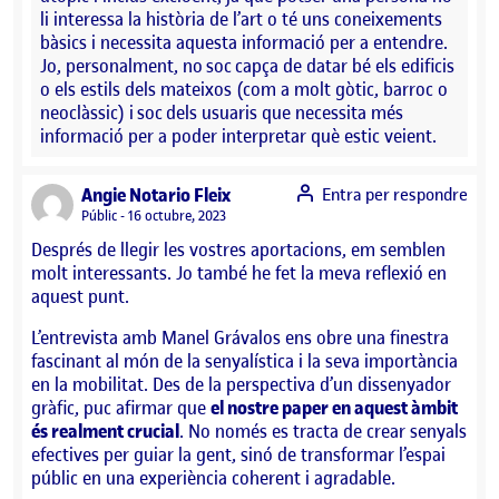
li interessa la història de l’art o té uns coneixements
bàsics i necessita aquesta informació per a entendre.
Jo, personalment, no soc capça de datar bé els edificis
o els estils dels mateixos (com a molt gòtic, barroc o
neoclàssic) i soc dels usuaris que necessita més
informació per a poder interpretar què estic veient.
says:
Angie Notario Fleix
Entra per respondre
Visibilitat:
Públic
16 octubre, 2023
Després de llegir les vostres aportacions, em semblen
molt interessants. Jo també he fet la meva reflexió en
aquest punt.
L’entrevista amb Manel Grávalos ens obre una finestra
fascinant al món de la senyalística i la seva importància
en la mobilitat. Des de la perspectiva d’un dissenyador
gràfic, puc afirmar que
el nostre paper en aquest àmbit
és realment crucial
. No només es tracta de crear senyals
efectives per guiar la gent, sinó de transformar l’espai
públic en una experiència coherent i agradable.