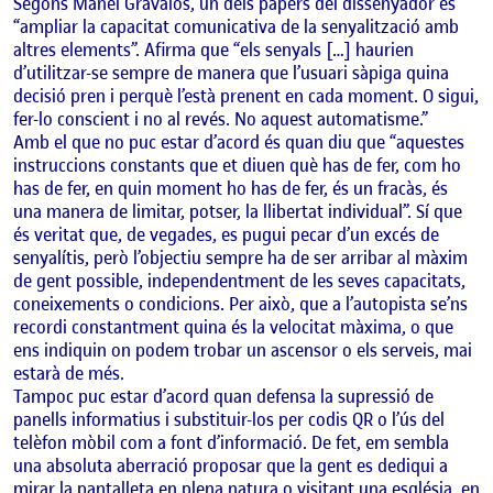
Segons Manel Grávalos, un dels papers del dissenyador és
“ampliar la capacitat comunicativa de la senyalització amb
altres elements”. Afirma que “els senyals […] haurien
d’utilitzar-se sempre de manera que l’usuari sàpiga quina
decisió pren i perquè l’està prenent en cada moment. O sigui,
fer-lo conscient i no al revés. No aquest automatisme.”
Amb el que no puc estar d’acord és quan diu que “aquestes
instruccions constants que et diuen què has de fer, com ho
has de fer, en quin moment ho has de fer, és un fracàs, és
una manera de limitar, potser, la llibertat individual”. Sí que
és veritat que, de vegades, es pugui pecar d’un excés de
senyalítis, però l’objectiu sempre ha de ser arribar al màxim
de gent possible, independentment de les seves capacitats,
coneixements o condicions. Per això, que a l’autopista se’ns
recordi constantment quina és la velocitat màxima, o que
ens indiquin on podem trobar un ascensor o els serveis, mai
estarà de més.
Tampoc puc estar d’acord quan defensa la supressió de
panells informatius i substituir-los per codis QR o l’ús del
telèfon mòbil com a font d’informació. De fet, em sembla
una absoluta aberració proposar que la gent es dediqui a
mirar la pantalleta en plena natura o visitant una església, en