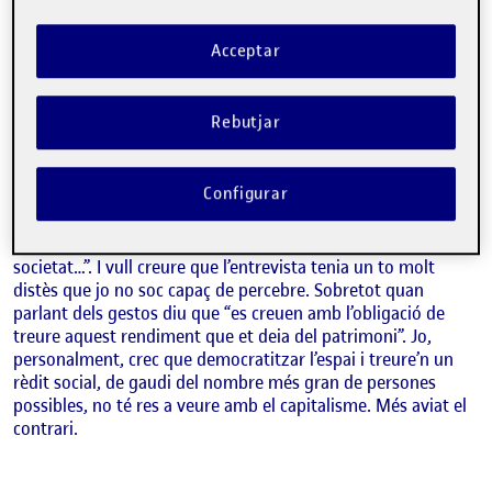
meva interpretació, amb la meva acció”. Afirma que “la
senyalització […] és que et permet gestionar de quina
Acceptar
manera les persones utilitzen l’espai públic o es mouen o el
perceben moltes vegades”. I fins i tot s’atreveix a dir que “El
dissenyador té l’obligació de fer veure a l’altra persona, al
Rebutjar
seu interlocutor, al gestor de l’administració, que s’està
equivocant”.
I em semblen al·lucinants afirmacions com “el capitalisme
Configurar
està utilitzant les persones per generar un rendiment
econòmic de la vida, del que hauria de ser una relació normal
entre persones amb la natura, amb altres persones, la
societat…”. I vull creure que l’entrevista tenia un to molt
distès que jo no soc capaç de percebre. Sobretot quan
parlant dels gestos diu que “es creuen amb l’obligació de
treure aquest rendiment que et deia del patrimoni”. Jo,
personalment, crec que democratitzar l’espai i treure’n un
rèdit social, de gaudi del nombre més gran de persones
possibles, no té res a veure amb el capitalisme. Més aviat el
contrari.