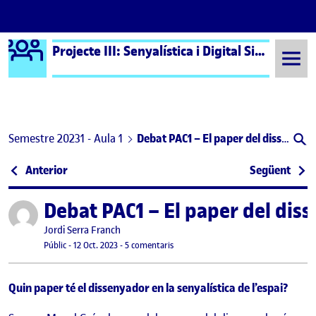
Logo Ágora
Projecte III: Senyalística i Digital Signage – Aula 1
Saltar al contingut
Semestre 20231 - Aula 1
Debat PAC1 – El paper del disseny en la senyalística
Navegació d'entrades
: Benvinguts i benvingudes!
: Deb
Anterior
Següent
Debat PAC1 – El paper del diss
Publicat per
Publicat per
Jordi Serra Franch
Visibilitat:
Data de publicació
a Debat PAC1 – El paper del disseny en 
Públic
-
12 Oct. 2023
-
5 comentaris
Quin paper té el dissenyador en la senyalística de l’espai?