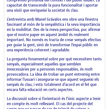
capacitat de transcendir la pura funcionalitat i aportar
una visió que enriqueixi la societat és clau.
L’entrevista amb Manel Grávalos ens obre una finestra
fascinant al món de la senyalística i la seva importància
en la mobilitat. Des de la meva perspectiva, puc afirmar
que el nostre paper en aquest àmbit és realment
important. No només es tracta de crear senyals efectius
per guiar la gent, sinó de transformar l’espai públic en
una experiència coherent i agradable.
La pregunta fonamental sobre per què necessitem tants
senyals, especialment aquelles que semblen
innecessàries per a persones responsables, és molt
provocadora. La idea de trobar un punt entremig entre
informar l’usuari i assegurar-se que aquest segueixi els
senyals és clau, i estic totalment d’acord en el fet que
encara falta educació en certs aspectes.
La discussió sobre si l’orientació és l’únic aspecte a tenir
en compte és molt rellevant. El cas del projecte del
carrer que va passar de ser de trànsit de cotxes a