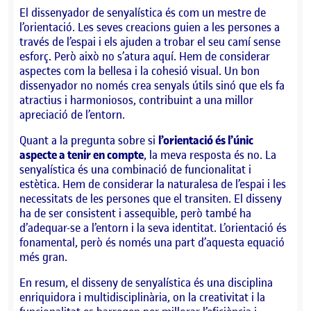
El dissenyador de senyalística és com un mestre de
l’orientació. Les seves creacions guien a les persones a
través de l’espai i els ajuden a trobar el seu camí sense
esforç. Però això no s’atura aquí. Hem de considerar
aspectes com la bellesa i la cohesió visual. Un bon
dissenyador no només crea senyals útils sinó que els fa
atractius i harmoniosos, contribuint a una millor
apreciació de l’entorn.
Quant a la pregunta sobre si
l’orientació és l’únic
aspecte a tenir en compte
, la meva resposta és no. La
senyalística és una combinació de funcionalitat i
estètica. Hem de considerar la naturalesa de l’espai i les
necessitats de les persones que el transiten. El disseny
ha de ser consistent i assequible, però també ha
d’adequar-se a l’entorn i la seva identitat. L’orientació és
fonamental, però és només una part d’aquesta equació
més gran.
En resum, el disseny de senyalística és una disciplina
enriquidora i multidisciplinària, on la creativitat i la