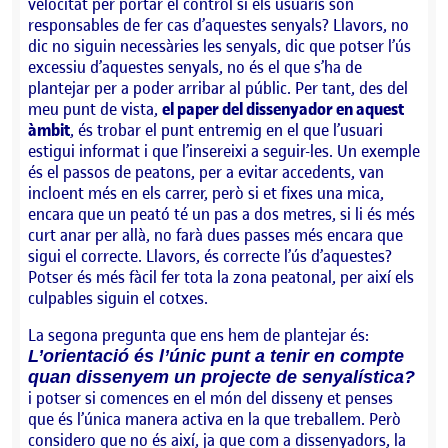
velocitat per portar el control si els usuaris son
responsables de fer cas d’aquestes senyals? Llavors, no
dic no siguin necessàries les senyals, dic que potser l’ús
excessiu d’aquestes senyals, no és el que s’ha de
plantejar per a poder arribar al públic. Per tant, des del
meu punt de vista,
el paper del dissenyador en aquest
àmbit
, és trobar el punt entremig en el que l’usuari
estigui informat i que l’insereixi a seguir-les. Un exemple
és el passos de peatons, per a evitar accedents, van
incloent més en els carrer, però si et fixes una mica,
encara que un peató té un pas a dos metres, si li és més
curt anar per allà, no farà dues passes més encara que
sigui el correcte. Llavors, és correcte l’ús d’aquestes?
Potser és més fàcil fer tota la zona peatonal, per així els
culpables siguin el cotxes.
La segona pregunta que ens hem de plantejar és:
L’orientació és l’únic punt a tenir en compte
quan dissenyem un projecte de senyalística?
i potser si comences en el món del disseny et penses
que és l’única manera activa en la que treballem. Però
considero que no és així, ja que com a dissenyadors, la