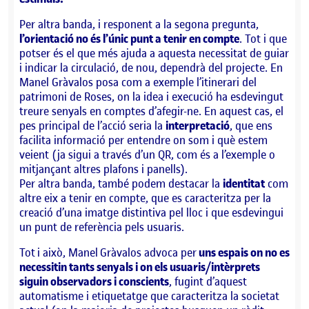
Per altra banda, i responent a la segona pregunta,
l’orientació no és l’únic punt a tenir en compte
. Tot i que
potser és el que més ajuda a aquesta necessitat de guiar
i indicar la circulació, de nou, dependrà del projecte. En
Manel Gràvalos posa com a exemple l’itinerari del
patrimoni de Roses, on la idea i execució ha esdevingut
treure senyals en comptes d’afegir-ne. En aquest cas, el
pes principal de l’acció seria la
interpretació
, que ens
facilita informació per entendre on som i què estem
veient (ja sigui a través d’un QR, com és a l’exemple o
mitjançant altres plafons i panells).
Per altra banda, també podem destacar la
identitat
com
altre eix a tenir en compte, que es caracteritza per la
creació d’una imatge distintiva pel lloc i que esdevingui
un punt de referència pels usuaris.
Tot i això, Manel Gràvalos advoca per
uns espais on no es
necessitin tants senyals i on els usuaris/intèrprets
siguin observadors i conscients
, fugint d’aquest
automatisme i etiquetatge que caracteritza la societat