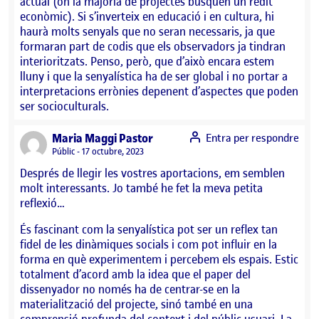
actual (on la majoria de projectes busquen un rèdit
econòmic). Si s’inverteix en educació i en cultura, hi
haurà molts senyals que no seran necessaris, ja que
formaran part de codis que els observadors ja tindran
interioritzats. Penso, però, que d’això encara estem
lluny i que la senyalística ha de ser global i no portar a
interpretacions errònies depenent d’aspectes que poden
ser socioculturals.
says:
Maria Maggi Pastor
Entra per respondre
Visibilitat:
Públic
17 octubre, 2023
Després de llegir les vostres aportacions, em semblen
molt interessants. Jo també he fet la meva petita
reflexió…
És fascinant com la senyalística pot ser un reflex tan
fidel de les dinàmiques socials i com pot influir en la
forma en què experimentem i percebem els espais. Estic
totalment d’acord amb la idea que el paper del
dissenyador no només ha de centrar-se en la
materialització del projecte, sinó també en una
comprensió profunda del context i del públic usuari. La