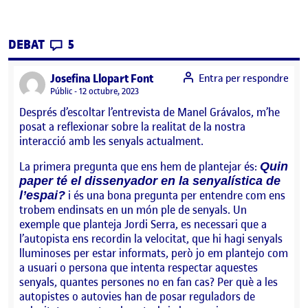
CONTRIBUTIONS
EL DEBAT PAC1 – EL PAPER DEL DISSENY E
DEBAT
5
says:
Josefina Llopart Font
Entra per respondre
Visibilitat:
Públic
12 octubre, 2023
Després d’escoltar l’entrevista de Manel Grávalos, m’he
posat a reflexionar sobre la realitat de la nostra
interacció amb les senyals actualment.
La primera pregunta que ens hem de plantejar és:
Quin
paper té el dissenyador en la senyalística de
i és una bona pregunta per entendre com ens
l’espai?
trobem endinsats en un món ple de senyals. Un
exemple que planteja Jordi Serra, es necessari que a
l’autopista ens recordin la velocitat, que hi hagi senyals
lluminoses per estar informats, però jo em plantejo com
a usuari o persona que intenta respectar aquestes
senyals, quantes persones no en fan cas? Per què a les
autopistes o autovies han de posar reguladors de