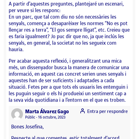
A partir d’aquestes preguntes, plantejaré un escenari,
per veure si les responc:
En un parc, que tal com diu no són necessàries les
senyals, comença a desaparèixer les normes “No es pot
llençar res a terra”, “El gos sempre lligat”, etc. Creieu que
es faria igualment? Jo puc dir que no, ja que inclús les
senyals, en general, la societat no les segueix com
hauria.
Per acabar aquesta reflexió, i generalitzant una mica
més, un dissenyador busca la manera de comunicar una
informació, en aquest cas concret serien unes senyals i
aquestes han de ser suficients i adaptades a cada
situació. Fetes per a que tots els usuaris les entenguin i
les puguin seguir o els hi produeixi un sentiment cap a
la seva vida quotidiana i a l’entorn en el que es troben.
says:
Marta Álvarez Gago
Entra per respondre
Visibilitat:
Públic
16 octubre, 2023
Bones Josefina,
Respecte al que comentes, estic totalment d’acord