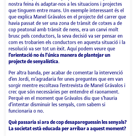
nostra feina és adaptar-nos a les situacions i projectes
que tinguem entre mans. Un exemple interessant és el
que explica Manel Grávalos en el projecte del carrer que
havia passat de ser una zona de trànsit de cotxes a de
cop peatonal amb trànsit de nens, era un canvi molt
brusc pels conductors, la seva decisió va ser pensar en
com es trobarien els conductors en aquesta situació i la
resolució va ser tot un èxit. Aquí podem veure que
l’orientació no és l’única manera de plantejar un
projecte de senyalística
.
Per altra banda, per acabar de comentar la intervenció
d’en Jordi, m’agradaria fer unes preguntes que em van
sorgir mentre escoltava l’entrevista de Manel Grávalos i
crec que són necessàries per entendre el raonament.
Perquè en el moment que Grávalos diu que s’hauria
d’intentar disminuir les senyals, com sabem si
funcionaria o no.
Què passaria si ara de cop desapareguessin les senyals?
La societat està educada per arribar a aquest moment?