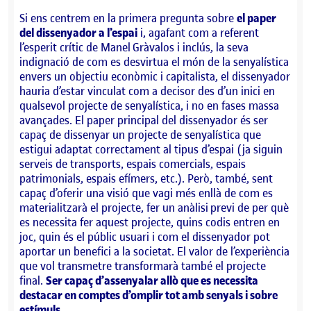
Si ens centrem en la primera pregunta sobre
el paper
del dissenyador a l’espai
i, agafant com a referent
l’esperit crític de Manel Gràvalos i inclús, la seva
indignació de com es desvirtua el món de la senyalística
envers un objectiu econòmic i capitalista, el dissenyador
hauria d’estar vinculat com a decisor des d’un inici en
qualsevol projecte de senyalística, i no en fases massa
avançades. El paper principal del dissenyador és ser
capaç de dissenyar un projecte de senyalística que
estigui adaptat correctament al tipus d’espai (ja siguin
serveis de transports, espais comercials, espais
patrimonials, espais efímers, etc.). Però, també, sent
capaç d’oferir una visió que vagi més enllà de com es
materialitzarà el projecte, fer un anàlisi previ de per què
es necessita fer aquest projecte, quins codis entren en
joc, quin és el públic usuari i com el dissenyador pot
aportar un benefici a la societat. El valor de l’experiència
que vol transmetre transformarà també el projecte
final.
Ser capaç d’assenyalar allò que es necessita
destacar en comptes d’omplir tot amb senyals i sobre
estímuls.