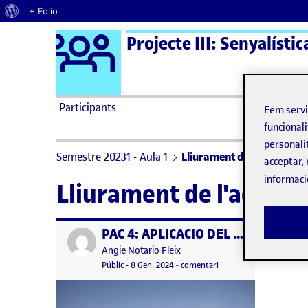
Quant al WordPress
+ Folio
Logo Ágora
Projecte III: Senyalístic
Saltar al contingut
Participants
Fem serv
funcionali
personali
Semestre 20231 - Aula 1
Lliurament de l'activitat 
acceptar, 
informaci
Lliurament de l'activit
PAC 4: APLICACIÓ DEL DISSENY
Publicat per
Publicat per
Angie Notario Fleix
Visibilitat:
Data de publicació
12 juny, 2024 4:39 pm
el PAC 4: APLICACIÓ DEL
Públic
-
8 Gen. 2024
-
comentari