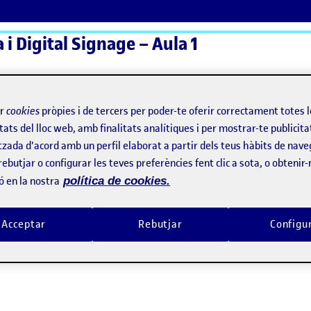
a i Digital Signage – Aula 1
ActiFolios
Aj
ir
cookies
pròpies i de tercers per poder-te oferir correctament totes 
tats del lloc web, amb finalitats analítiques i per mostrar-te publicita
tzada d'acord amb un perfil elaborat a partir dels teus hàbits de nave
PAC4
rebutjar o configurar les teves preferències fent clic a sota, o obtenir
ó en la nostra
política de cookies.
at PAC4
Acceptar
Rebutjar
Configu
 DISSENY