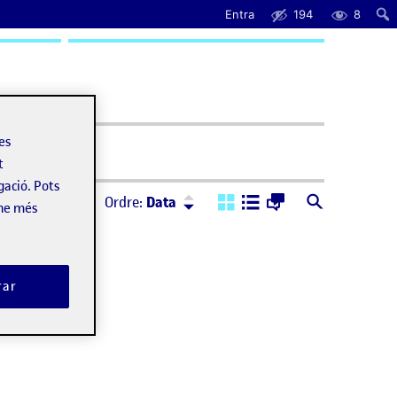
Entra
194
8
uda
les
t
gació. Pots
Ordre:
Descendent
Ordre:
Data
-ne més
rar