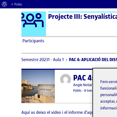
Quant al WordPress
+ Folio
Logo Ágora
Projecte III: Senyalístic
Saltar al contingut
Participants
Semestre 20231 - Aula 1
PAC 4: APLICACIÓ DEL DI
PAC 4: APLI
Publicat per
Fem serv
Publicat per
Angie Notario Fleix
funcionali
Visibilitat:
Data de publicació
12 juny, 20
Públic
-
8 Gen. 2024
-
comentar
personali
acceptar, 
informaci
Aquí us deixo el video i el informe d’aquesta d’arrer