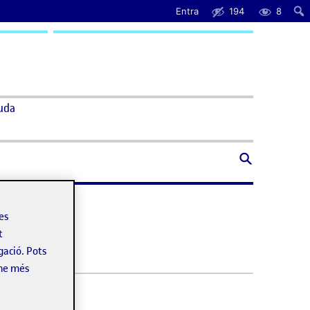
Entra
194
8
uda
les
t
gació. Pots
-ne més