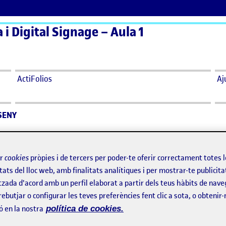
a i Digital Signage – Aula 1
ActiFolios
Aj
SSENY
CACIÓ DEL DISSENY
ir
cookies
pròpies i de tercers per poder-te oferir correctament totes 
tats del lloc web, amb finalitats analítiques i per mostrar-te publicita
24 4:39 pm
el PAC 4: APLICACIÓ DEL DISSENY
i
tzada d'acord amb un perfil elaborat a partir dels teus hàbits de nave
rebutjar o configurar les teves preferències fent clic a sota, o obtenir
ó en la nostra
política de cookies.
a PAC, espero que us agradi: