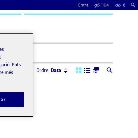
Entra
194
8
uda
les
t
gació. Pots
Ordre:
Descendent
Ordre:
Data
-ne més
rar