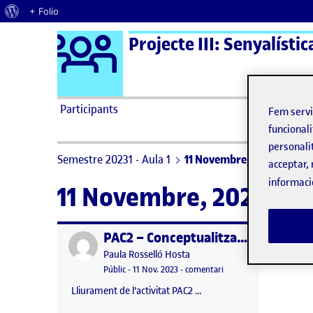
Quant al WordPress
+ Folio
Logo Ágora
Projecte III: Senyalístic
Saltar al contingut
Participants
Fem serv
funcionali
personali
Semestre 20231 - Aula 1
11 Novembre, 2023
acceptar, 
informaci
11 Novembre, 2023
PAC2 – Conceptualització i estratègia
Publicat per
Publicat per
Paula Rosselló Hosta
Visibilitat:
Data de publicació
11 novembre, 2023 7:55 pm
el PAC2 – Conceptualitza
Públic
-
11 Nov. 2023
-
comentari
Lliurament de l'activitat PAC2 …