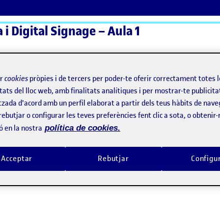
a i Digital Signage – Aula 1
ActiFolios
Aj
ir
cookies
pròpies i de tercers per poder-te oferir correctament totes 
tats del lloc web, amb finalitats analítiques i per mostrar-te publicita
tzada d'acord amb un perfil elaborat a partir dels teus hàbits de nave
rebutjar o configurar les teves preferències fent clic a sota, o obtenir
ó en la nostra
política de cookies.
Acceptar
Rebutjar
Configu
ció i estratègia