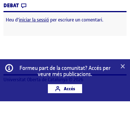
CONTRIBUTION
0
EL PAC2 – CONCEPTUALITZACIÓ I ESTRATÈG
DEBAT
Heu d'
iniciar la sessió
per escriure un comentari.
×
Informació
Formeu part de la comunitat? Accés per
veure més publicacions.
Universitat Oberta de Catalunya © 2026
Accés
Aquest és un espai de treball personal d'un/a
estudiant de la Universitat Oberta de Catalunya.
Qualsevol contingut publicat en aquest espai és
responsabilitat del seu autor/a.