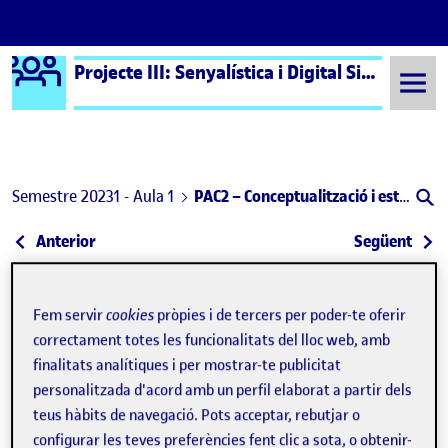
Logo Ágora
Projecte III: Senyalística i Digital Signage – Aula 1
Saltar al contingut
Semestre 20231 - Aula 1
PAC2 – Conceptualització i estratègia
Navegació d'entrades
: Debat PAC 01- La senyalística inclusiva
: Deb
Anterior
Següent
PAC2 – Conceptualització i est
Publicat per
Fem servir
cookies
pròpies i de tercers per poder-te oferir
Publicat per
Paula Rosselló Hosta
correctament totes les funcionalitats del lloc web, amb
Visibilitat:
Data de publicació
11 novembre, 2023 7:55 pm
el PAC2 – Conceptualització i estratègia
Públic
-
11 Nov. 2023
-
comentari
finalitats analítiques i per mostrar-te publicitat
personalitzada d'acord amb un perfil elaborat a partir dels
Reproductor
teus hàbits de navegació. Pots acceptar, rebutjar o
de
configurar les teves preferències fent clic a sota, o obtenir-