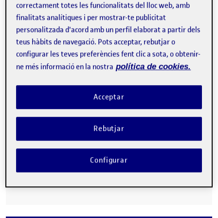
correctament totes les funcionalitats del lloc web, amb
finalitats analítiques i per mostrar-te publicitat
personalitzada d'acord amb un perfil elaborat a partir dels
teus hàbits de navegació. Pots acceptar, rebutjar o
configurar les teves preferències fent clic a sota, o obtenir-
Bona nit companys/es, Aquí us deixo la pràctica final del projecte
ne més informació en la nostra
política de cookies.
III de senyalística. Ha estat un treball enrequidor i al cap…
Acceptar
PAC 5: PECHAKUCHA
Publicat per
Rebutjar
Publicat per
Angie Notario Fleix
Visibilitat:
Data de publicació
12 juny, 2024 4:38 pm
el PAC 5: PECHAKUCHA
Públic
-
19 Gen. 2024
-
comentari
Bona nit, A continuació us adjunto la presentació del meu
Configurar
sistema de senyalística del camí de la desembocadura del riu
Gaià. Espero que us agradi, Gràcies, Angie Lliurament de
l'activitat PAC5 …