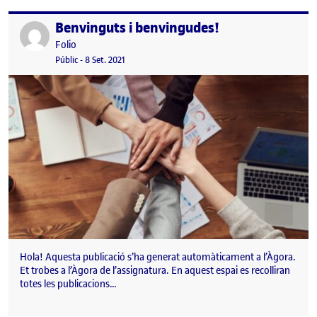
Benvinguts i benvingudes!
Publicat per
Publicat per
Folio
Visibilitat:
Data de publicació
15 setembre, 2022 3:08 pm
Públic
-
8 Set. 2021
Hola! Aquesta publicació s’ha generat automàticament a l’Àgora.
Et trobes a l’Àgora de l’assignatura. En aquest espai es recolliran
totes les publicacions…