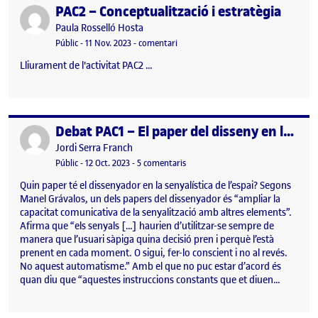
PAC2 – Conceptualització i estratègia
Publicat per
Publicat per
Paula Rosselló Hosta
Visibilitat:
Data de publicació
11 novembre, 2023 7:55 pm
el PAC2 – Conceptualització i estratèg
Públic
-
11 Nov. 2023
-
comentari
Lliurament de l'activitat PAC2 …
Debat PAC1 – El paper del disseny en la senyalística
Publicat per
Publicat per
Jordi Serra Franch
Visibilitat:
Data de publicació
a Debat PAC1 – El paper del disseny 
Públic
-
12 Oct. 2023
-
5 comentaris
Quin paper té el dissenyador en la senyalística de l’espai? Segons
Manel Grávalos, un dels papers del dissenyador és “ampliar la
capacitat comunicativa de la senyalització amb altres elements”.
Afirma que “els senyals […] haurien d’utilitzar-se sempre de
manera que l’usuari sàpiga quina decisió pren i perquè l’està
prenent en cada moment. O sigui, fer-lo conscient i no al revés.
No aquest automatisme.” Amb el que no puc estar d’acord és
quan diu que “aquestes instruccions constants que et diuen…