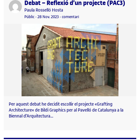
Debat – Reflexió d’un projecte (PAC3)
Publicat per
Publicat per
Paula Rosselló Hosta
Visibilitat:
Data de publicació
28 novembre, 2023 11:36 pm
el Debat – Reflexió d’un projecte (P
Públic
-
28 Nov. 2023
-
comentari
Per aquest debat he decidit escollir el projecte «Grafting
Architecture« de Bildi Graphics per al Pavelló de Catalunya a la
Biennal d’Arquitectura…