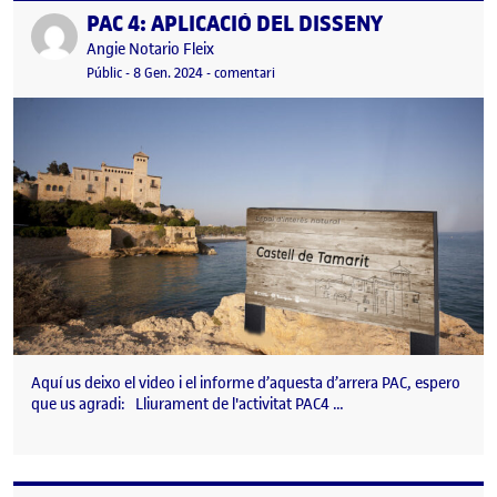
PAC 4: APLICACIÓ DEL DISSENY
Publicat per
Publicat per
Angie Notario Fleix
Visibilitat:
Data de publicació
12 juny, 2024 4:39 pm
el PAC 4: APLICACIÓ DEL DISSENY
Públic
-
8 Gen. 2024
-
comentari
Aquí us deixo el video i el informe d’aquesta d’arrera PAC, espero
que us agradi: Lliurament de l'activitat PAC4 …