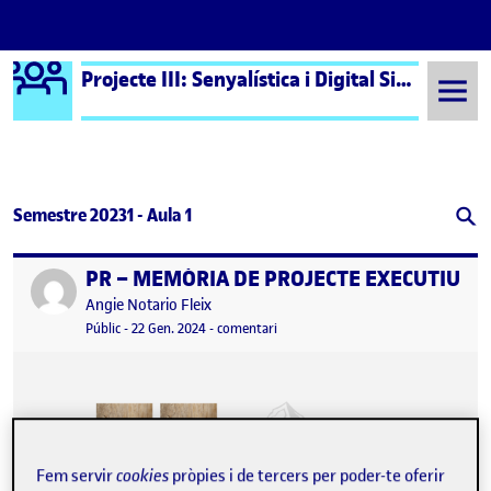
Logo Ágora
Projecte III: Senyalística i Digital Signage – Aula 1
Saltar al contingut
Semestre 20231 - Aula 1
PR – MEMÒRIA DE PROJECTE EXECUTIU
Publicat per
Publicat per
Angie Notario Fleix
Visibilitat:
Data de publicació
12 juny, 2024 4:38 pm
el PR – MEMÒRIA DE PROJECTE EXE
Públic
-
22 Gen. 2024
-
comentari
Fem servir
cookies
pròpies i de tercers per poder-te oferir