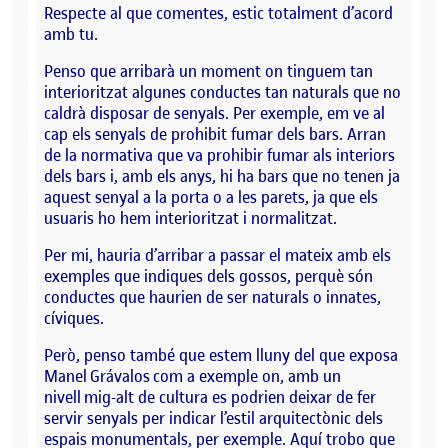
Respecte al que comentes, estic totalment d’acord
amb tu.
Penso que arribarà un moment on tinguem tan
interioritzat algunes conductes tan naturals que no
caldrà disposar de senyals. Per exemple, em ve al
cap els senyals de prohibit fumar dels bars. Arran
de la normativa que va prohibir fumar als interiors
dels bars i, amb els anys, hi ha bars que no tenen ja
aquest senyal a la porta o a les parets, ja que els
usuaris ho hem interioritzat i normalitzat.
Per mi, hauria d’arribar a passar el mateix amb els
exemples que indiques dels gossos, perquè són
conductes que haurien de ser naturals o innates,
cíviques.
Però, penso també que estem lluny del que exposa
Manel Grávalos com a exemple on, amb un
nivell mig-alt de cultura es podrien deixar de fer
servir senyals per indicar l’estil arquitectònic dels
espais monumentals, per exemple. Aquí trobo que