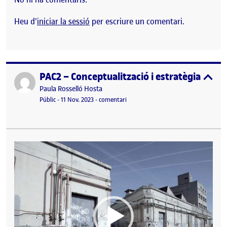
Heu d'
iniciar la sessió
per escriure un comentari.
PAC2 – Conceptualització i estratègia
Publicat per
expa
Publicat per
Paula Rosselló Hosta
Visibilitat:
Data de publicació
11 novembre, 2023 7:55 pm
el PAC2 – Conceptualització i estratèg
Públic
-
11 Nov. 2023
-
comentari
Reproductor
de
vídeo