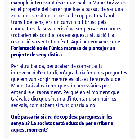
exemple interessant és el que explica Manel Grávalos
en el projecte del carrer que havia passat de ser una
zona de trànsit de cotxes a de cop peatonal amb
trànsit de nens, era un canvi molt brusc pels
conductors, la seva decisió va ser pensar en com es
trobarien els conductors en aquesta situació i la
resolució va ser tot un èxit. Aquí podem veure que
l’orientació no és l’única manera de plantejar un
projecte de senyalística
.
Per altra banda, per acabar de comentar la
intervenció d’en Jordi, m’agradaria fer unes preguntes
que em van sorgir mentre escoltava l’entrevista de
Manel Grávalos i crec que són necessàries per
entendre el raonament. Perquè en el moment que
Grávalos diu que s’hauria d’intentar disminuir les
senyals, com sabem si funcionaria o no.
Què passaria si ara de cop desapareguessin les
senyals? La societat està educada per arribar a
aquest moment?