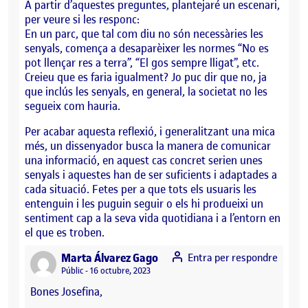
A partir d’aquestes preguntes, plantejaré un escenari,
per veure si les responc:
En un parc, que tal com diu no són necessàries les
senyals, comença a desaparèixer les normes “No es
pot llençar res a terra”, “El gos sempre lligat”, etc.
Creieu que es faria igualment? Jo puc dir que no, ja
que inclús les senyals, en general, la societat no les
segueix com hauria.
Per acabar aquesta reflexió, i generalitzant una mica
més, un dissenyador busca la manera de comunicar
una informació, en aquest cas concret serien unes
senyals i aquestes han de ser suficients i adaptades a
cada situació. Fetes per a que tots els usuaris les
entenguin i les puguin seguir o els hi produeixi un
sentiment cap a la seva vida quotidiana i a l’entorn en
el que es troben.
says:
Marta Álvarez Gago
Entra per respondre
Visibilitat:
Públic
16 octubre, 2023
Bones Josefina,