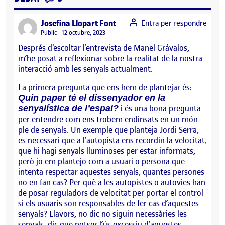
says:
Josefina Llopart Font
Entra per respondre
Visibilitat:
Públic
12 octubre, 2023
Després d’escoltar l’entrevista de Manel Grávalos,
m’he posat a reflexionar sobre la realitat de la nostra
interacció amb les senyals actualment.
La primera pregunta que ens hem de plantejar és:
Quin paper té el dissenyador en la
i és una bona pregunta
senyalística de l’espai?
per entendre com ens trobem endinsats en un món
ple de senyals. Un exemple que planteja Jordi Serra,
es necessari que a l’autopista ens recordin la velocitat,
que hi hagi senyals lluminoses per estar informats,
però jo em plantejo com a usuari o persona que
intenta respectar aquestes senyals, quantes persones
no en fan cas? Per què a les autopistes o autovies han
de posar reguladors de velocitat per portar el control
si els usuaris son responsables de fer cas d’aquestes
senyals? Llavors, no dic no siguin necessàries les
senyals, dic que potser l’ús excessiu d’aquestes