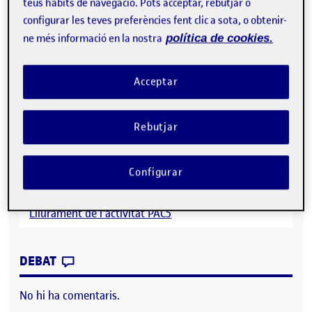
teus hàbits de navegació. Pots acceptar, rebutjar o
configurar les teves preferències fent clic a sota, o obtenir-
ne més informació en la nostra
política de cookies.
Reproductor
de
vídeo
Acceptar
Rebutjar
Configurar
00:00
06:55
Lliurament de l'activitat PAC5
CONTRIBUTION
0
EL PAC 5: PECHAKUCHA
DEBAT
No hi ha comentaris.