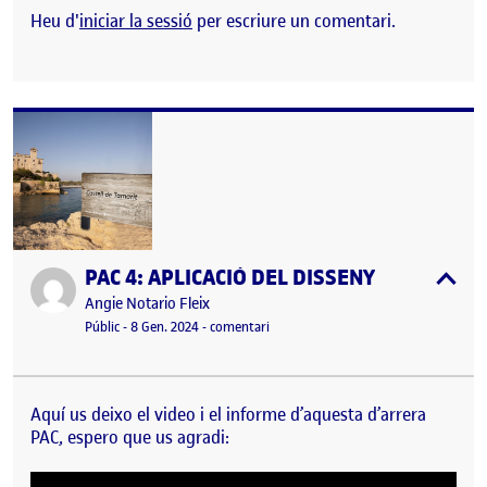
Heu d'
iniciar la sessió
per escriure un comentari.
PAC 4: APLICACIÓ DEL DISSENY
Publicat per
expa
Publicat per
Angie Notario Fleix
Visibilitat:
Data de publicació
12 juny, 2024 4:39 pm
el PAC 4: APLICACIÓ DEL DISSENY
Públic
-
8 Gen. 2024
-
comentari
Aquí us deixo el video i el informe d’aquesta d’arrera
PAC, espero que us agradi:
Reproductor