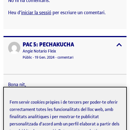
No hi ha comentaris.
Heu d'
iniciar la sessió
per escriure un comentari.
PAC 5: PECHAKUCHA
Publicat per
expa
Publicat per
Angie Notario Fleix
Visibilitat:
Data de publicació
12 juny, 2024 4:38 pm
el PAC 5: PECHAKUCHA
Públic
-
19 Gen. 2024
-
comentari
Bona nit,
A continuació us adjunto la presentació del meu sistema
de senyalística del camí de la desembocadura del riu
Fem servir
cookies
pròpies i de tercers per poder-te oferir
Gaià.
Espero que us agradi,
correctament totes les funcionalitats del lloc web, amb
Gràcies,
finalitats analítiques i per mostrar-te publicitat
personalitzada d'acord amb un perfil elaborat a partir dels
Angie