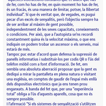
de fer, com ho has de fer, en quin moment ho has de fer,
és un fracàs, és una manera de limitar, potser, la llibertat
individual”. Sí que és veritat que, de vegades, es pugui
pecar d’un excés de senyalítis, però l’objectiu sempre ha
de ser arribar al màxim de gent possible,
independentment de les seves capacitats, coneixements
o condicions. Per això, que a l’autopista se’ns recordi
constantment quina és la velocitat màxima, o que ens
indiquin on podem trobar un ascensor o els serveis, mai
estarà de més.
Tampoc puc estar d’acord quan defensa la supressió de
panells informatius i substituir-los per codis QR o l’ús del
telèfon mòbil com a font d’informació. De fet, em
sembla una absoluta aberració proposar que la gent es
dediqui a mirar la pantalleta en plena natura o visitant
una església, en comptes de gaudir de l’espai més enllà
dels dispositius electrònics que ja ens tenen prou
enganxats. A banda del fet que, per una “experiència
total” obliga a l’ús d’aquests aparells, cosa que no és
sempre possible.
I l’afirmació “Si els sistemes de senyalització s’utilitzen