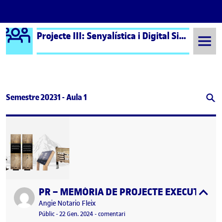
Logo Ágora
Projecte III: Senyalística i Digital Signage – Aula 1
Saltar al contingut
Semestre 20231 - Aula 1
PR – MEMÒRIA DE PROJECTE EXECUTIU
Publicat per
expa
Publicat per
Angie Notario Fleix
Visibilitat:
Data de publicació
12 juny, 2024 4:38 pm
el PR – MEMÒRIA DE PROJECTE EXE
Públic
-
22 Gen. 2024
-
comentari