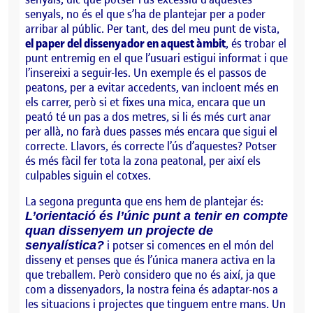
senyals, no és el que s’ha de plantejar per a poder
arribar al públic. Per tant, des del meu punt de vista,
el paper del dissenyador en aquest àmbit
, és trobar el
punt entremig en el que l’usuari estigui informat i que
l’insereixi a seguir-les. Un exemple és el passos de
peatons, per a evitar accedents, van incloent més en
els carrer, però si et fixes una mica, encara que un
peató té un pas a dos metres, si li és més curt anar
per allà, no farà dues passes més encara que sigui el
correcte. Llavors, és correcte l’ús d’aquestes? Potser
és més fàcil fer tota la zona peatonal, per així els
culpables siguin el cotxes.
La segona pregunta que ens hem de plantejar és:
L’orientació és l’únic punt a tenir en compte
quan dissenyem un projecte de
i potser si comences en el món del
senyalística?
disseny et penses que és l’única manera activa en la
que treballem. Però considero que no és així, ja que
com a dissenyadors, la nostra feina és adaptar-nos a
les situacions i projectes que tinguem entre mans. Un