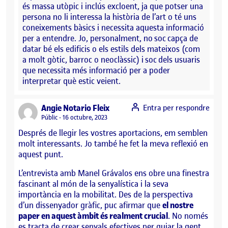
és massa utòpic i inclús excloent, ja que potser una
persona no li interessa la història de l’art o té uns
coneixements bàsics i necessita aquesta informació
per a entendre. Jo, personalment, no soc capça de
datar bé els edificis o els estils dels mateixos (com
a molt gòtic, barroc o neoclàssic) i soc dels usuaris
que necessita més informació per a poder
interpretar què estic veient.
says:
Angie Notario Fleix
Entra per respondre
Visibilitat:
Públic
16 octubre, 2023
Després de llegir les vostres aportacions, em semblen
molt interessants. Jo també he fet la meva reflexió en
aquest punt.
L’entrevista amb Manel Grávalos ens obre una finestra
fascinant al món de la senyalística i la seva
importància en la mobilitat. Des de la perspectiva
d’un dissenyador gràfic, puc afirmar que
el nostre
paper en aquest àmbit és realment crucial
. No només
es tracta de crear senyals efectives per guiar la gent,