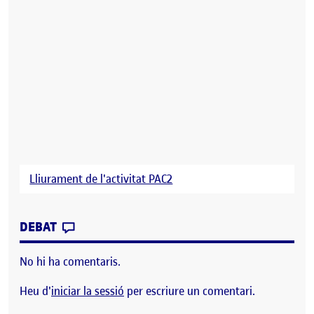
Lliurament de l'activitat PAC2
CONTRIBUTION
0
EL PAC2 – CONCEPTUALITZACIÓ I ESTRAT
DEBAT
No hi ha comentaris.
Heu d'
iniciar la sessió
per escriure un comentari.