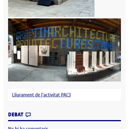
Lliurament de l'activitat PAC3
CONTRIBUTION
0
EL DEBAT – REFLEXIÓ D’UN PROJECTE (PA
DEBAT
No hi ha comentaris.