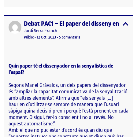
Debat PAC1 – El paper del disseny en la seny
Publicat per
expa
Publicat per
Jordi Serra Franch
Visibilitat:
Data de publicació
a Debat PAC1 – El paper del disseny 
Públic
-
12 Oct. 2023
-
5 comentaris
Quin paper té el dissenyador en la senyalística de
l’espai?
Segons Manel Grávalos, un dels papers del dissenyador
és “ampliar la capacitat comunicativa de la senyalització
amb altres elements”. Afirma que “els senyals […]
haurien d’utilitzar-se sempre de manera que l’usuari
sàpiga quina decisió pren i perquè l’està prenent en cada
moment. O sigui, fer-lo conscient i no al revés. No
aquest automatisme.”
Amb el que no puc estar d’acord és quan diu que
“aquestes instruccions constants que et diuen què has