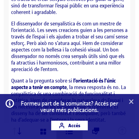
sinó de transformar l’espai públic en una experiència
coherent i agradable.
El dissenyador de senyalística és com un mestre de
l’orientació. Les seves creacions guien a les persones a
través de l’espai i els ajuden a trobar el seu camí sense
esforç. Però això no s’atura aquí. Hem de considerar
aspectes com la bellesa i la cohesió visual. Un bon
dissenyador no només crea senyals útils sinó que els
fa atractius i harmoniosos, contribuint a una millor
apreciació de l’entorn.
Quant a la pregunta sobre si
l’orientació és l’únic
aspecte a tenir en compte
, la meva resposta és no. La
senyalística és una combinació de funcionalitat i
×
estètica. Hem de considerar la naturalesa de l’espai i
Informació
Formeu part de la comunitat? Accés per
les necessitats de les persones que el transiten. El
veure més publicacions.
disseny ha de ser consistent i assequible, però també
ha d’adequar-se a l’entorn i la seva identitat.
Accés
L’orientació és fonamental, però és només una part
d’aquesta equació més gran.