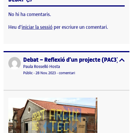
No hi ha comentaris.
Heu d'
iniciar la sessió
per escriure un comentari.
Debat – Reflexió d’un projecte (PAC3)
Publicat per
expa
Publicat per
Paula Rosselló Hosta
Visibilitat:
Data de publicació
28 novembre, 2023 11:36 pm
el Debat – Reflexió d’un projecte (P
Públic
-
28 Nov. 2023
-
comentari