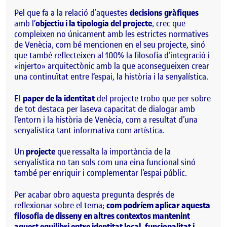
Pel que fa a la relació d’aquestes
decisions
gràfiques
amb l’
objectiu i la tipolo
gia del proj
ecte
, crec que
compleixen no únicament amb les estrictes normatives
de Venècia, com bé mencionen en el seu projecte, sinó
que també reflecteixen al 100% la filosofia d’integr
ació i
«
injerto
» arquitectònic amb la que aconsegueixen crear
una continuïtat entre l’espai, la història i la senyalística.
El
paper de la identitat
del projecte trobo que per sobre
de tot destaca per la
seva ca
pacitat de dialogar amb
l’entorn i la història de Venècia, com a resultat d’una
senyalística tant informativa com artística.
Un
projecte
que
ressalta la i
mportància de la
senyalística no tan sols com una eina funcional sinó
també per enriquir i complementar l’espai públic.
Per acabar obro aquesta pregunta
després de
reflexionar sobre el tema;
com podríem aplicar aquesta
filosofia de disseny en altres contextos mantenint
aquest equilibri entre identitat local, funcionalitat i